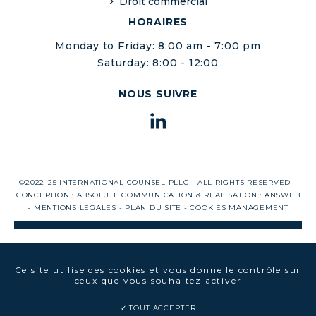
Droit commercial
HORAIRES
Monday to Friday: 8:00 am - 7:00 pm
Saturday: 8:00 - 12:00
NOUS SUIVRE
©2022-25 INTERNATIONAL COUNSEL PLLC - ALL RIGHTS RESERVED -
CONCEPTION :
ABSOLUTE COMMUNICATION
& REALISATION :
ANSWEB
-
MENTIONS LÉGALES
-
PLAN DU SITE
-
COOKIES MANAGEMENT
Ce site utilise des cookies et vous donne le contrôle sur
ceux que vous souhaitez activer
TOUT ACCEPTER