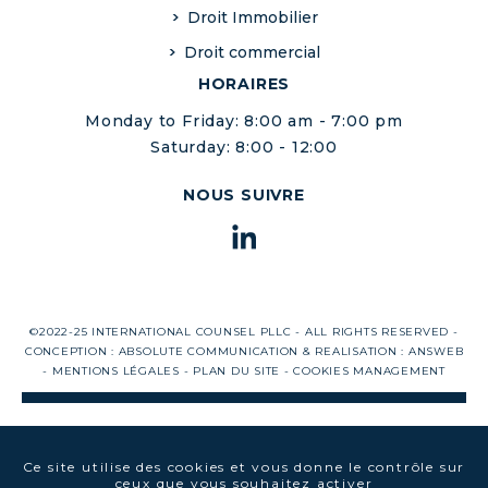
Droit Immobilier
Droit commercial
HORAIRES
Monday to Friday: 8:00 am - 7:00 pm
Saturday: 8:00 - 12:00
NOUS SUIVRE
©2022-25 INTERNATIONAL COUNSEL PLLC - ALL RIGHTS RESERVED -
CONCEPTION :
ABSOLUTE COMMUNICATION
& REALISATION :
ANSWEB
-
MENTIONS LÉGALES
-
PLAN DU SITE
-
COOKIES MANAGEMENT
Ce site utilise des cookies et vous donne le contrôle sur
ceux que vous souhaitez activer