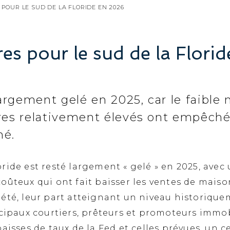
 POUR LE SUD DE LA FLORIDE EN 2026
es pour le sud de la Flori
rgement gelé en 2025, car le faible n
ires relativement élevés ont empêc
hé.
ide est resté largement « gelé » en 2025, avec u
coûteux qui ont fait baisser les ventes de ma
iété, leur part atteignant un niveau historiqu
ncipaux courtiers, prêteurs et promoteurs immob
aisses de taux de la Fed et celles prévues, un 