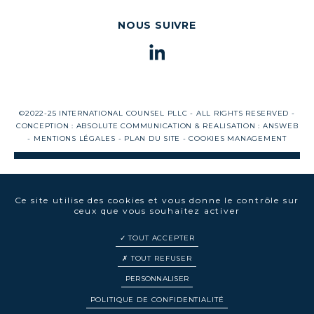
NOUS SUIVRE
©2022-25 INTERNATIONAL COUNSEL PLLC - ALL RIGHTS RESERVED -
CONCEPTION :
ABSOLUTE COMMUNICATION
& REALISATION :
ANSWEB
-
MENTIONS LÉGALES
-
PLAN DU SITE
-
COOKIES MANAGEMENT
Ce site utilise des cookies et vous donne le contrôle sur
ceux que vous souhaitez activer
TOUT ACCEPTER
TOUT REFUSER
PERSONNALISER
EN
FR
POLITIQUE DE CONFIDENTIALITÉ