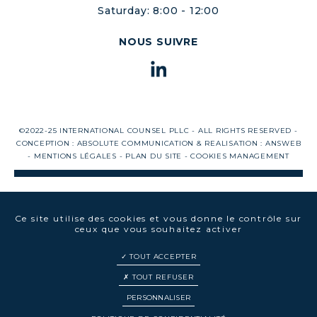
Saturday: 8:00 - 12:00
NOUS SUIVRE
©2022-25 INTERNATIONAL COUNSEL PLLC - ALL RIGHTS RESERVED -
CONCEPTION :
ABSOLUTE COMMUNICATION
& REALISATION :
ANSWEB
-
MENTIONS LÉGALES
-
PLAN DU SITE
-
COOKIES MANAGEMENT
Ce site utilise des cookies et vous donne le contrôle sur
ceux que vous souhaitez activer
TOUT ACCEPTER
TOUT REFUSER
PERSONNALISER
EN
FR