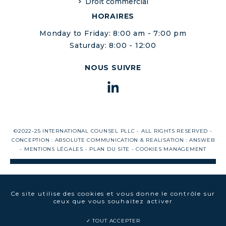
Droit commercial
HORAIRES
Monday to Friday: 8:00 am - 7:00 pm
Saturday: 8:00 - 12:00
NOUS SUIVRE
©2022-25 INTERNATIONAL COUNSEL PLLC - ALL RIGHTS RESERVED -
CONCEPTION :
ABSOLUTE COMMUNICATION
& REALISATION :
ANSWEB
-
MENTIONS LÉGALES
-
PLAN DU SITE
-
COOKIES MANAGEMENT
Ce site utilise des cookies et vous donne le contrôle sur
ceux que vous souhaitez activer
TOUT ACCEPTER