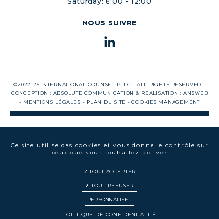
Saturday: 8:00 - 12:00
NOUS SUIVRE
©2022-25 INTERNATIONAL COUNSEL PLLC - ALL RIGHTS RESERVED -
CONCEPTION :
ABSOLUTE COMMUNICATION
& REALISATION :
ANSWEB
-
MENTIONS LÉGALES
-
PLAN DU SITE
-
COOKIES MANAGEMENT
Ce site utilise des cookies et vous donne le contrôle sur
ceux que vous souhaitez activer
TOUT ACCEPTER
TOUT REFUSER
PERSONNALISER
EN
FR
POLITIQUE DE CONFIDENTIALITÉ