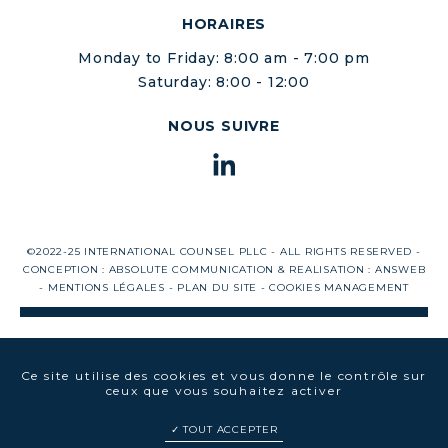
HORAIRES
Monday to Friday: 8:00 am - 7:00 pm
Saturday: 8:00 - 12:00
NOUS SUIVRE
©2022-25 INTERNATIONAL COUNSEL PLLC - ALL RIGHTS RESERVED -
CONCEPTION :
ABSOLUTE COMMUNICATION
& REALISATION :
ANSWEB
-
MENTIONS LÉGALES
-
PLAN DU SITE
-
COOKIES MANAGEMENT
Ce site utilise des cookies et vous donne le contrôle sur
ceux que vous souhaitez activer
TOUT ACCEPTER