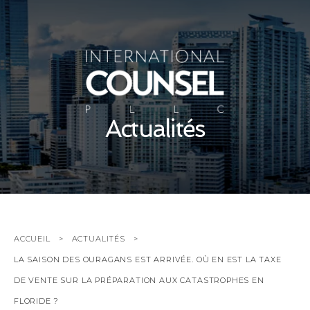
Actualités
ACCUEIL
ACTUALITÉS
LA SAISON DES OURAGANS EST ARRIVÉE. OÙ EN EST LA TAXE
DE VENTE SUR LA PRÉPARATION AUX CATASTROPHES EN
FLORIDE ?