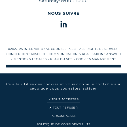
Saturday: 8:00 - 12:00
NOUS SUIVRE
©2022-25 INTERNATIONAL COUNSEL PLLC - ALL RIGHTS RESERVED -
CONCEPTION :
ABSOLUTE COMMUNICATION
& REALISATION :
ANSWEB
-
MENTIONS LÉGALES
-
PLAN DU SITE
-
COOKIES MANAGEMENT
Ce site utilise des cookies et vous donne le contrôle sur
ceux que vous souhaitez activer
TOUT ACCEPTER
TOUT REFUSER
PERSONNALISER
EN
FR
POLITIQUE DE CONFIDENTIALITÉ